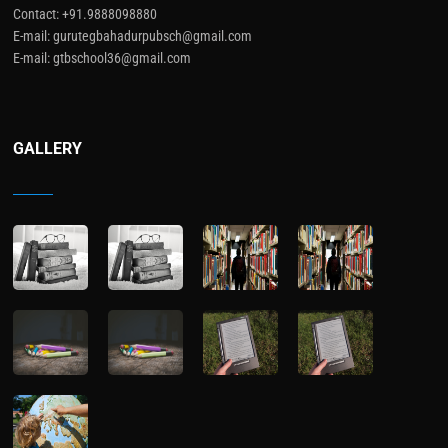
Contact: +91.9888098880
E-mail: gurutegbahadurpubsch@gmail.com
E-mail: gtbschool36@gmail.com
GALLERY