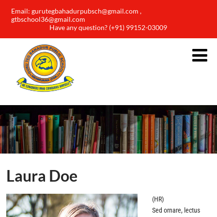
Email: gurutegbahadurpubsch@gmail.com ,
gtbschool36@gmail.com
Have any question? (+91) 99152-03009
Laura Doe
(HR)
Sed ornare, lectus