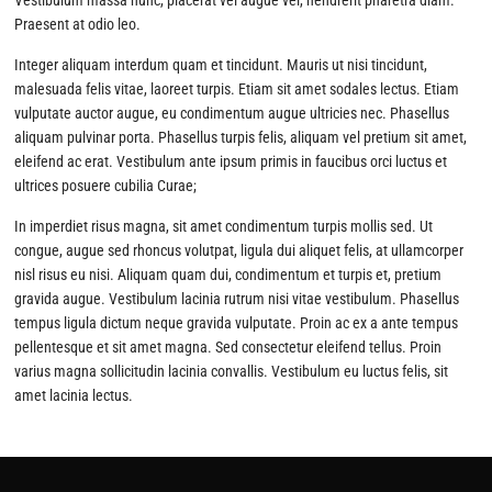
Vestibulum massa nunc, placerat vel augue vel, hendrerit pharetra diam.
Praesent at odio leo.
Integer aliquam interdum quam et tincidunt. Mauris ut nisi tincidunt,
malesuada felis vitae, laoreet turpis. Etiam sit amet sodales lectus. Etiam
vulputate auctor augue, eu condimentum augue ultricies nec. Phasellus
aliquam pulvinar porta. Phasellus turpis felis, aliquam vel pretium sit amet,
eleifend ac erat. Vestibulum ante ipsum primis in faucibus orci luctus et
ultrices posuere cubilia Curae;
In imperdiet risus magna, sit amet condimentum turpis mollis sed. Ut
congue, augue sed rhoncus volutpat, ligula dui aliquet felis, at ullamcorper
nisl risus eu nisi. Aliquam quam dui, condimentum et turpis et, pretium
gravida augue. Vestibulum lacinia rutrum nisi vitae vestibulum. Phasellus
tempus ligula dictum neque gravida vulputate. Proin ac ex a ante tempus
pellentesque et sit amet magna. Sed consectetur eleifend tellus. Proin
varius magna sollicitudin lacinia convallis. Vestibulum eu luctus felis, sit
amet lacinia lectus.